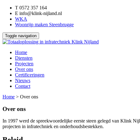
T
0572 357 164
E
info@klink-nijland.nl
WKA
Woonrijp maken Steenbrugge
Toggle navigation
Home
Diensten
Projecten
Over ons
Certificeringen
Nieuws
Contact
Home
>
Over ons
Over ons
In 1997 werd de spreekwoordelijke eerste steen gelegd van Klink Nijla
projecten in infratechniek en onderhoudsbestekken.
Beleid