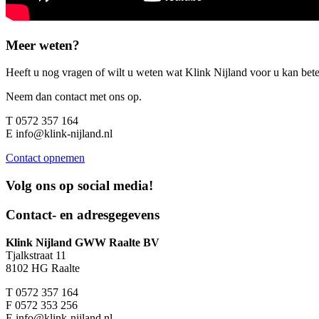
Meer weten?
Heeft u nog vragen of wilt u weten wat Klink Nijland voor u kan be
Neem dan contact met ons op.
T
0572 357 164
E
info@klink-nijland.nl
Contact opnemen
Volg ons op
social media!
Contact- en adresgegevens
Klink Nijland GWW Raalte BV
Tjalkstraat 11
8102 HG Raalte
T
0572 357 164
F
0572 353 256
E
info@klink-nijland.nl