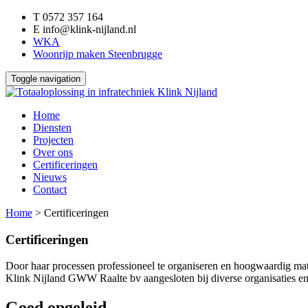
T
0572 357 164
E
info@klink-nijland.nl
WKA
Woonrijp maken Steenbrugge
Toggle navigation
Home
Diensten
Projecten
Over ons
Certificeringen
Nieuws
Contact
Home
>
Certificeringen
Certificeringen
Door haar processen professioneel te organiseren en hoogwaardig mate
Klink Nijland GWW Raalte bv aangesloten bij diverse organisaties e
Goed opgeleid