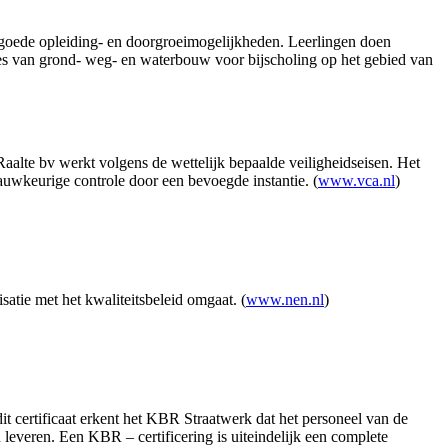
goede opleiding- en doorgroeimogelijkheden. Leerlingen doen
es van grond- weg- en waterbouw voor bijscholing op het gebied van
aalte bv werkt volgens de wettelijk bepaalde veiligheidseisen. Het
auwkeurige controle door een bevoegde instantie. (
www.vca.nl
)
tie met het kwaliteitsbeleid omgaat. (
www.nen.nl
)
t certificaat erkent het KBR Straatwerk dat het personeel van de
everen. Een KBR – certificering is uiteindelijk een complete