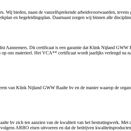
 Wij bieden, naast de vanzelfsprekende arbeidsvoorwaarden, tevens 
kplan en begeleidingsplan. Daarnaast zorgen wij binnen alle disciplin
st Aannemers. Dit certificaat is een garantie dat Klink Nijland GWW R
 op ons materieel. Het VCA** certificaat wordt jaarlijks verlengd na n
eem van Klink Nijland GWW Raalte bv en de manier waarop de organisa
te bv zich ten aanzien van de kwaliteit van het bestratingwerk. Met di
volgens ARBO eisen uitvoeren en dat de bedrijven kwaliteitsproducten l