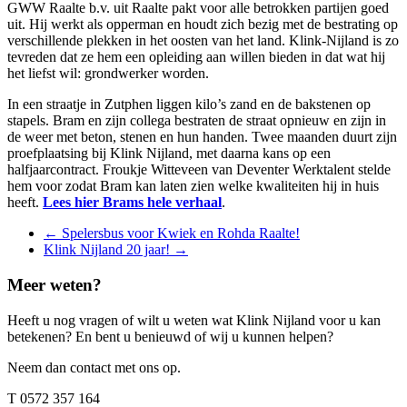
GWW Raalte b.v. uit Raalte pakt voor alle betrokken partijen goed
uit. Hij werkt als opperman en houdt zich bezig met de bestrating op
verschillende plekken in het oosten van het land. Klink-Nijland is zo
tevreden dat ze hem een opleiding aan willen bieden in dat wat hij
het liefst wil: grondwerker worden.
In een straatje in Zutphen liggen kilo’s zand en de bakstenen op
stapels. Bram en zijn collega bestraten de straat opnieuw en zijn in
de weer met beton, stenen en hun handen. Twee maanden duurt zijn
proefplaatsing bij Klink Nijland, met daarna kans op een
halfjaarcontract. Froukje Witteveen van Deventer Werktalent stelde
hem voor zodat Bram kan laten zien welke kwaliteiten hij in huis
heeft.
Lees hier Brams hele verhaal
.
Berichten
←
Spelersbus voor Kwiek en Rohda Raalte!
Klink Nijland 20 jaar!
→
navigatie
Meer weten?
Heeft u nog vragen of wilt u weten wat Klink Nijland voor u kan
betekenen? En bent u benieuwd of wij u kunnen helpen?
Neem dan contact met ons op.
T
0572 357 164