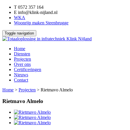
T
0572 357 164
E
info@klink-nijland.nl
WKA
Woonrijp maken Steenbrugge
Toggle navigation
Home
Diensten
Projecten
Over ons
Certificeringen
Nieuws
Contact
Home
>
Projecten
>
Rietmavo Almelo
Rietmavo Almelo