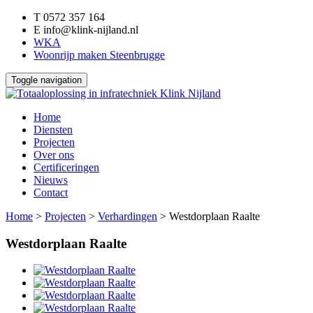
T
0572 357 164
E
info@klink-nijland.nl
WKA
Woonrijp maken Steenbrugge
Toggle navigation
Home
Diensten
Projecten
Over ons
Certificeringen
Nieuws
Contact
Home
>
Projecten
>
Verhardingen
>
Westdorplaan Raalte
Westdorplaan Raalte