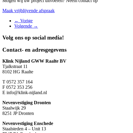
Mogen wij uw project uitvoeren? Neem contact op
Maak vrijblijvende afspraak
←
Vorige
Volgende
→
Volg ons op
social media!
Contact- en adresgegevens
Klink Nijland GWW Raalte BV
Tjalkstraat 11
8102 HG Raalte
T
0572 357 164
F
0572 353 256
E
info@klink-nijland.nl
Nevenvestiging Dronten
Staalwijk 29
8251 JP Dronten
Nevenvestiging Enschede
Staalsteden 4 – Unit 13