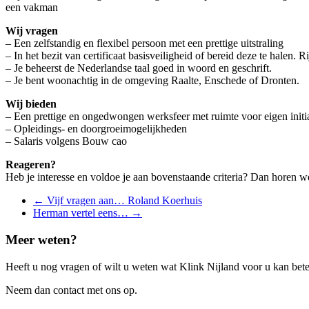
een vakman
Wij vragen
– Een zelfstandig en flexibel persoon met een prettige uitstraling
– In het bezit van certificaat basisveiligheid of bereid deze te halen. R
– Je beheerst de Nederlandse taal goed in woord en geschrift.
– Je bent woonachtig in de omgeving Raalte, Enschede of Dronten.
Wij bieden
– Een prettige en ongedwongen werksfeer met ruimte voor eigen initi
– Opleidings- en doorgroeimogelijkheden
– Salaris volgens Bouw cao
Reageren?
Heb je interesse en voldoe je aan bovenstaande criteria? Dan horen 
Berichten
←
Vijf vragen aan… Roland Koerhuis
Herman vertel eens…
→
navigatie
Meer weten?
Heeft u nog vragen of wilt u weten wat Klink Nijland voor u kan be
Neem dan contact met ons op.