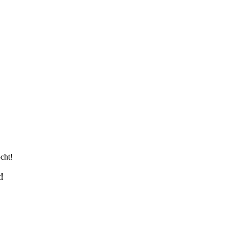
cht!
!