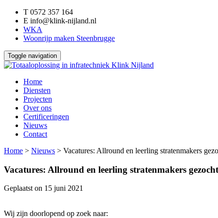
T
0572 357 164
E
info@klink-nijland.nl
WKA
Woonrijp maken Steenbrugge
Toggle navigation
Home
Diensten
Projecten
Over ons
Certificeringen
Nieuws
Contact
Home
>
Nieuws
>
Vacatures: Allround en leerling stratenmakers gezo
Vacatures: Allround en leerling stratenmakers gezocht
Geplaatst on
15 juni 2021
Wij zijn doorlopend op zoek naar: