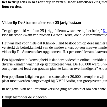
het bedrijf eens in het zonnetje te zetten. Door samenwerking met
figureerden.
Videoclip De Stratenmaker voor 25 jarig bestaan
Ter gelegenheid van hun 25 jarig jubileum wisten ze bij het bedrijf
Kl
idee hiervoor kwam van pr-man Gerben Derks, die alle communicatie r
Het was niet voor niets dat Klink-Nijland besloot om op deze manier h
versterkt de betrokkenheid van de medewerkers op een nieuwe manier
videoclip De Stratenmaker opgenomen. Het personeel kwam daarvoor e
Een bijzondere bijkomstigheid is dat deze videoclip online, inmiddels 
diverse kanalen waar het op gepubliceerd was. De 100.000 werd 5 wek
om tijdens het feest een gouden plaat te kunnen overhandigen?” Aldu
Een popalbum krijgt een gouden status als er 20.000 exemplaren zijn
plaat moet worden aangevraagd bij NVPI Audio, een groepsverenigin
In het geval van het Stratenmakerslied ging het dus niet om een echte
Bekijk hieronder de videoclip: