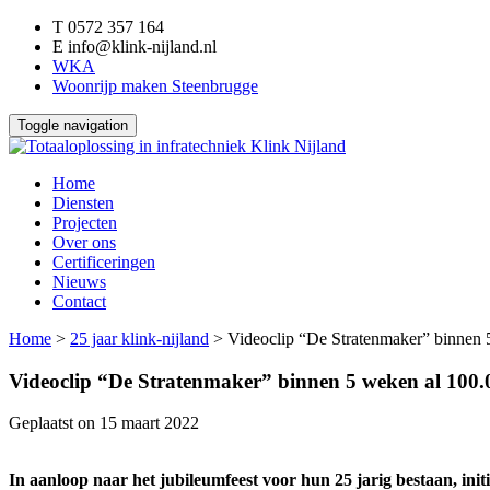
T
0572 357 164
E
info@klink-nijland.nl
WKA
Woonrijp maken Steenbrugge
Toggle navigation
Home
Diensten
Projecten
Over ons
Certificeringen
Nieuws
Contact
Home
>
25 jaar klink-nijland
>
Videoclip “De Stratenmaker” binnen 
Videoclip “De Stratenmaker” binnen 5 weken al 100.0
Geplaatst on
15 maart 2022
In aanloop naar het jubileumfeest voor hun 25 jarig bestaan, ini