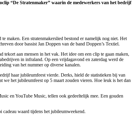
deoclip “De Stratenmaker” waarin de medewerkers van het bedrijf
 te maken. Een stratenmakerslied bestond er namelijk nog niet. Het
schreven door bassist Jan Doppen van de band Doppen’s Textiel.
nd tekort aan mensen in het vak. Het idee om een clip te gaan maken,
bedrijven in infraland. Op een vrijdagavond en zaterdag werd de
eiding van het nummer op diverse kanalen.
ijf haar jubileumfeest vierde. Derks, hield de statistieken bij van
t we het jubileumfeest op 5 maart zouden vieren. Hoe leuk is het dan
 Music en YouTube Music, tellen ook gedeeltelijk mee. Een gouden
i cadeau waard tijdens het jubileumweekend.