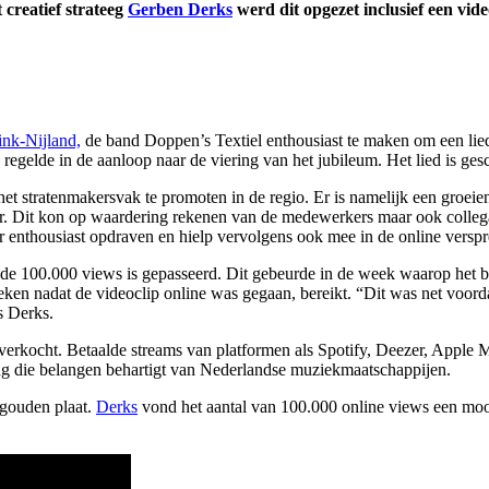
 creatief strateeg
Gerben Derks
werd dit opgezet inclusief een vi
ink-Nijland,
de band Doppen’s Textiel enthousiast te maken om een lied
egelde in de aanloop naar de viering van het jubileum. Het lied is ge
et stratenmakersvak te promoten in de regio. Er is namelijk een groeie
. Dit kon op waardering rekenen van de medewerkers maar ook collega
nthousiast opdraven en hielp vervolgens ook mee in de online verspr
de 100.000 views is gepasseerd. Dit gebeurde in de week waarop het bedr
en nadat de videoclip online was gegaan, bereikt. “Dit was net voorda
s Derks.
 verkocht. Betaalde streams van platformen als Spotify, Deezer, Apple
g die belangen behartigt van Nederlandse muziekmaatschappijen.
 gouden plaat.
Derks
vond het aantal van 100.000 online views een moo