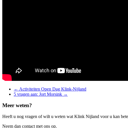
Berichten
←
Activiteiten Open Dag Klink-Nijland
5 vragen aan: Jort Morsink
→
navigatie
Meer weten?
Heeft u nog vragen of wilt u weten wat Klink Nijland voor u kan be
Neem dan contact met ons op.