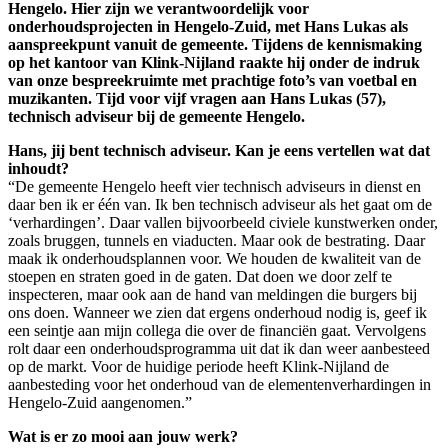
Hengelo. Hier zijn we verantwoordelijk voor
onderhoudsprojecten in Hengelo-Zuid, met Hans Lukas als
aanspreekpunt vanuit de gemeente. Tijdens de kennismaking
op het kantoor van Klink-Nijland raakte hij onder de indruk
van onze bespreekruimte met prachtige foto’s van voetbal en
muzikanten. Tijd voor vijf vragen aan Hans Lukas (57),
technisch adviseur bij de gemeente Hengelo.
Hans, jij bent technisch adviseur. Kan je eens vertellen wat dat
inhoudt?
“De gemeente Hengelo heeft vier technisch adviseurs in dienst en
daar ben ik er één van. Ik ben technisch adviseur als het gaat om de
‘verhardingen’. Daar vallen bijvoorbeeld civiele kunstwerken onder,
zoals bruggen, tunnels en viaducten. Maar ook de bestrating. Daar
maak ik onderhoudsplannen voor. We houden de kwaliteit van de
stoepen en straten goed in de gaten. Dat doen we door zelf te
inspecteren, maar ook aan de hand van meldingen die burgers bij
ons doen. Wanneer we zien dat ergens onderhoud nodig is, geef ik
een seintje aan mijn collega die over de financiën gaat. Vervolgens
rolt daar een onderhoudsprogramma uit dat ik dan weer aanbesteed
op de markt. Voor de huidige periode heeft Klink-Nijland de
aanbesteding voor het onderhoud van de elementenverhardingen in
Hengelo-Zuid aangenomen.”
Wat is er zo mooi aan jouw werk?