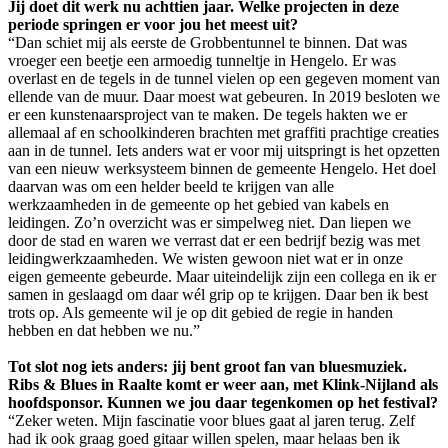
Jij doet dit werk nu achttien jaar. Welke projecten in deze
periode springen er voor jou het meest uit?
“Dan schiet mij als eerste de Grobbentunnel te binnen. Dat was
vroeger een beetje een armoedig tunneltje in Hengelo. Er was
overlast en de tegels in de tunnel vielen op een gegeven moment van
ellende van de muur. Daar moest wat gebeuren. In 2019 besloten we
er een kunstenaarsproject van te maken. De tegels hakten we er
allemaal af en schoolkinderen brachten met graffiti prachtige creaties
aan in de tunnel. Iets anders wat er voor mij uitspringt is het opzetten
van een nieuw werksysteem binnen de gemeente Hengelo. Het doel
daarvan was om een helder beeld te krijgen van alle
werkzaamheden in de gemeente op het gebied van kabels en
leidingen. Zo’n overzicht was er simpelweg niet. Dan liepen we
door de stad en waren we verrast dat er een bedrijf bezig was met
leidingwerkzaamheden. We wisten gewoon niet wat er in onze
eigen gemeente gebeurde. Maar uiteindelijk zijn een collega en ik er
samen in geslaagd om daar wél grip op te krijgen. Daar ben ik best
trots op. Als gemeente wil je op dit gebied de regie in handen
hebben en dat hebben we nu.”
Tot slot nog iets anders: jij bent groot fan van bluesmuziek.
Ribs & Blues in Raalte komt er weer aan, met Klink-Nijland als
hoofdsponsor. Kunnen we jou daar tegenkomen op het festival?
“Zeker weten. Mijn fascinatie voor blues gaat al jaren terug. Zelf
had ik ook graag goed gitaar willen spelen, maar helaas ben ik