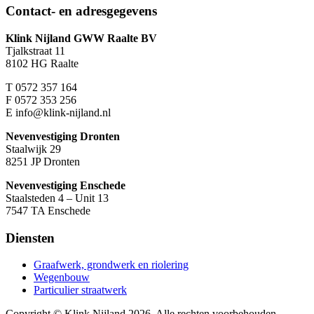
Contact- en adresgegevens
Klink Nijland GWW Raalte BV
Tjalkstraat 11
8102 HG Raalte
T
0572 357 164
F
0572 353 256
E
info@klink-nijland.nl
Nevenvestiging Dronten
Staalwijk 29
8251 JP Dronten
Nevenvestiging Enschede
Staalsteden 4 – Unit 13
7547 TA Enschede
Diensten
Graafwerk, grondwerk en riolering
Wegenbouw
Particulier straatwerk
Copyright © Klink Nijland 2026. Alle rechten voorbehouden.