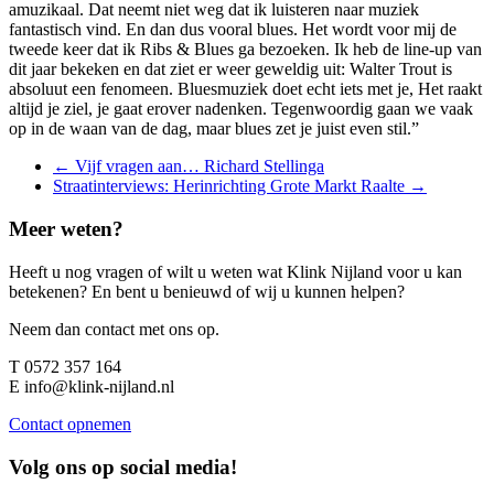
amuzikaal. Dat neemt niet weg dat ik luisteren naar muziek
fantastisch vind. En dan dus vooral blues. Het wordt voor mij de
tweede keer dat ik Ribs & Blues ga bezoeken. Ik heb de line-up van
dit jaar bekeken en dat ziet er weer geweldig uit: Walter Trout is
absoluut een fenomeen. Bluesmuziek doet echt iets met je, Het raakt
altijd je ziel, je gaat erover nadenken. Tegenwoordig gaan we vaak
op in de waan van de dag, maar blues zet je juist even stil.”
Berichten
←
Vijf vragen aan… Richard Stellinga
Straatinterviews: Herinrichting Grote Markt Raalte
→
navigatie
Meer weten?
Heeft u nog vragen of wilt u weten wat Klink Nijland voor u kan
betekenen? En bent u benieuwd of wij u kunnen helpen?
Neem dan contact met ons op.
T
0572 357 164
E
info@klink-nijland.nl
Contact opnemen
Volg ons op
social media!