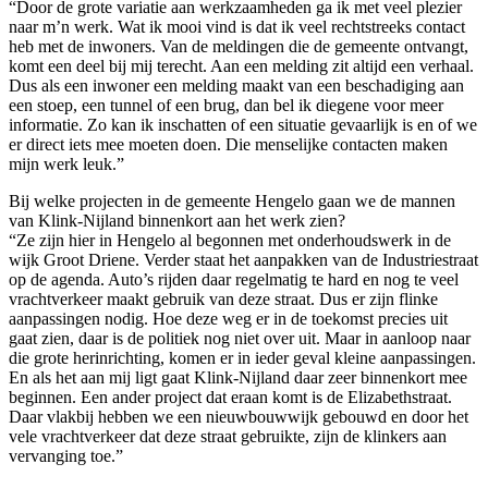
“Door de grote variatie aan werkzaamheden ga ik met veel plezier
naar m’n werk. Wat ik mooi vind is dat ik veel rechtstreeks contact
heb met de inwoners. Van de meldingen die de gemeente ontvangt,
komt een deel bij mij terecht. Aan een melding zit altijd een verhaal.
Dus als een inwoner een melding maakt van een beschadiging aan
een stoep, een tunnel of een brug, dan bel ik diegene voor meer
informatie. Zo kan ik inschatten of een situatie gevaarlijk is en of we
er direct iets mee moeten doen. Die menselijke contacten maken
mijn werk leuk.”
Bij welke projecten in de gemeente Hengelo gaan we de mannen
van Klink-Nijland binnenkort aan het werk zien?
“Ze zijn hier in Hengelo al begonnen met onderhoudswerk in de
wijk Groot Driene. Verder staat het aanpakken van de Industriestraat
op de agenda. Auto’s rijden daar regelmatig te hard en nog te veel
vrachtverkeer maakt gebruik van deze straat. Dus er zijn flinke
aanpassingen nodig. Hoe deze weg er in de toekomst precies uit
gaat zien, daar is de politiek nog niet over uit. Maar in aanloop naar
die grote herinrichting, komen er in ieder geval kleine aanpassingen.
En als het aan mij ligt gaat Klink-Nijland daar zeer binnenkort mee
beginnen. Een ander project dat eraan komt is de Elizabethstraat.
Daar vlakbij hebben we een nieuwbouwwijk gebouwd en door het
vele vrachtverkeer dat deze straat gebruikte, zijn de klinkers aan
vervanging toe.”