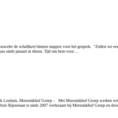
weler de schaftkeet binnen stappen voor het gesprek. “Zullen we eers
pas sinds januari in dienst. Tijd om hem voor…
ck Loohuis, Morssinkhof Groep – Met Morssinkhof Groep werken we al j
. Deze Rijssenaar is sinds 2007 werkzaam bij Morssinkhof Groep en do