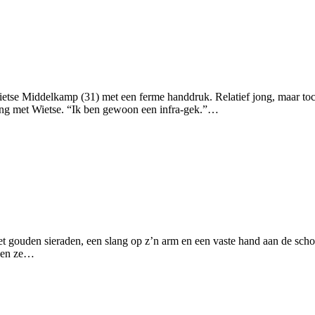
ietse Middelkamp (31) met een ferme handdruk. Relatief jong, maar toch 
ing met Wietse. “Ik ben gewoon een infra-gek.”…
Met gouden sieraden, een slang op z’n arm en een vaste hand aan de scho
lpen ze…