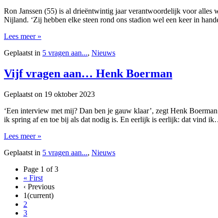
Ron Janssen (55) is al drieëntwintig jaar verantwoordelijk voor alle
Nijland. ‘Zij hebben elke steen rond ons stadion wel een keer in han
Lees meer »
Geplaatst in
5 vragen aan...
,
Nieuws
Vijf vragen aan… Henk Boerman
Geplaatst on
19 oktober 2023
‘Een interview met mij? Dan ben je gauw klaar’, zegt Henk Boerman (5
ik spring af en toe bij als dat nodig is. En eerlijk is eerlijk: dat vind i
Lees meer »
Geplaatst in
5 vragen aan...
,
Nieuws
Page 1 of 3
«
First
‹
Previous
1
(current)
2
3