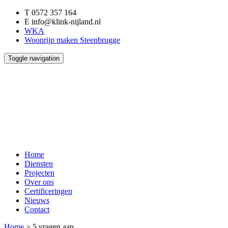
T
0572 357 164
E
info@klink-nijland.nl
WKA
Woonrijp maken Steenbrugge
Toggle navigation
Home
Diensten
Projecten
Over ons
Certificeringen
Nieuws
Contact
Home
>
5 vragen aan...