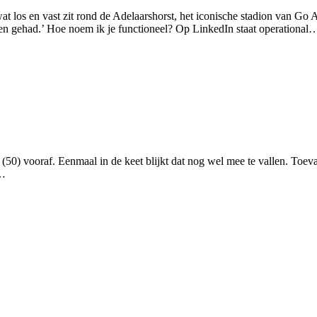
s wat los en vast zit rond de Adelaarshorst, het iconische stadion van
den gehad.’ Hoe noem ik je functioneel? Op LinkedIn staat operational
0) vooraf. Eenmaal in de keet blijkt dat nog wel mee te vallen. Toeval
k…