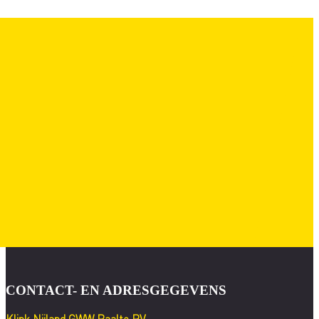
VOLG ONS OP
SOCIAL
MEDIA!
CONTACT- EN ADRESGEGEVENS
Klink Nijland GWW Raalte BV