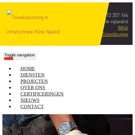
T
0572 357 164
E
info@klink-nijland.nl
WKA
Woonrijp maken Steenbrugge
Toggle navigation
HOME
DIENSTEN
PROJECTEN
OVER ONS
CERTIFICERINGEN
NIEUWS
CONTACT