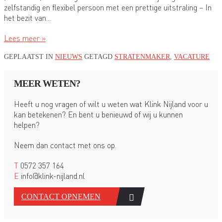
zelfstandig en flexibel persoon met een prettige uitstraling – In
het bezit van…
Lees meer »
GEPLAATST IN
NIEUWS
GETAGD
STRATENMAKER
,
VACATURE
MEER WETEN?
Heeft u nog vragen of wilt u weten wat Klink Nijland voor u
kan betekenen? En bent u benieuwd of wij u kunnen
helpen?
Neem dan contact met ons op.
T
0572 357 164
E
info@klink-nijland.nl
CONTACT OPNEMEN