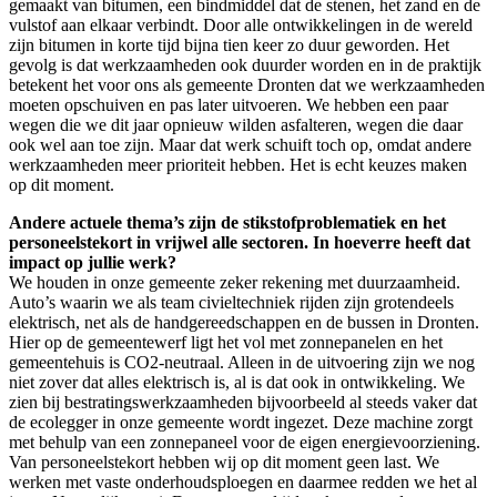
gemaakt van bitumen, een bindmiddel dat de stenen, het zand en de
vulstof aan elkaar verbindt. Door alle ontwikkelingen in de wereld
zijn bitumen in korte tijd bijna tien keer zo duur geworden. Het
gevolg is dat werkzaamheden ook duurder worden en in de praktijk
betekent het voor ons als gemeente Dronten dat we werkzaamheden
moeten opschuiven en pas later uitvoeren. We hebben een paar
wegen die we dit jaar opnieuw wilden asfalteren, wegen die daar
ook wel aan toe zijn. Maar dat werk schuift toch op, omdat andere
werkzaamheden meer prioriteit hebben. Het is echt keuzes maken
op dit moment.
Andere actuele thema’s zijn de stikstofproblematiek en het
personeelstekort in vrijwel alle sectoren. In hoeverre heeft dat
impact op jullie werk?
We houden in onze gemeente zeker rekening met duurzaamheid.
Auto’s waarin we als team civieltechniek rijden zijn grotendeels
elektrisch, net als de handgereedschappen en de bussen in Dronten.
Hier op de gemeentewerf ligt het vol met zonnepanelen en het
gemeentehuis is CO2-neutraal. Alleen in de uitvoering zijn we nog
niet zover dat alles elektrisch is, al is dat ook in ontwikkeling. We
zien bij bestratingswerkzaamheden bijvoorbeeld al steeds vaker dat
de ecolegger in onze gemeente wordt ingezet. Deze machine zorgt
met behulp van een zonnepaneel voor de eigen energievoorziening.
Van personeelstekort hebben wij op dit moment geen last. We
werken met vaste onderhoudsploegen en daarmee redden we het al