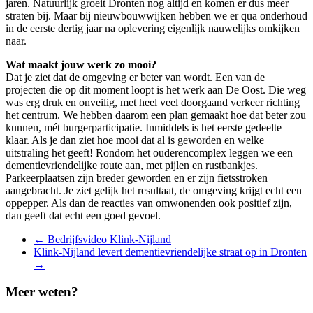
jaren. Natuurlijk groeit Dronten nog altijd en komen er dus meer
straten bij. Maar bij nieuwbouwwijken hebben we er qua onderhoud
in de eerste dertig jaar na oplevering eigenlijk nauwelijks omkijken
naar.
Wat maakt jouw werk zo mooi?
Dat je ziet dat de omgeving er beter van wordt. Een van de
projecten die op dit moment loopt is het werk aan De Oost. Die weg
was erg druk en onveilig, met heel veel doorgaand verkeer richting
het centrum. We hebben daarom een plan gemaakt hoe dat beter zou
kunnen, mét burgerparticipatie. Inmiddels is het eerste gedeelte
klaar. Als je dan ziet hoe mooi dat al is geworden en welke
uitstraling het geeft! Rondom het ouderencomplex leggen we een
dementievriendelijke route aan, met pijlen en rustbankjes.
Parkeerplaatsen zijn breder geworden en er zijn fietsstroken
aangebracht. Je ziet gelijk het resultaat, de omgeving krijgt echt een
oppepper. Als dan de reacties van omwonenden ook positief zijn,
dan geeft dat echt een goed gevoel.
Berichten
←
Bedrijfsvideo Klink-Nijland
Klink-Nijland levert dementievriendelijke straat op in Dronten
navigatie
→
Meer weten?