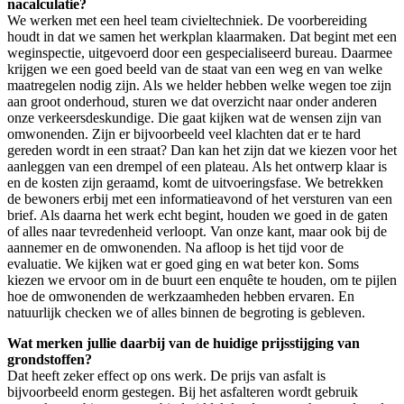
nacalculatie?
We werken met een heel team civieltechniek. De voorbereiding
houdt in dat we samen het werkplan klaarmaken. Dat begint met een
weginspectie, uitgevoerd door een gespecialiseerd bureau. Daarmee
krijgen we een goed beeld van de staat van een weg en van welke
maatregelen nodig zijn. Als we helder hebben welke wegen toe zijn
aan groot onderhoud, sturen we dat overzicht naar onder anderen
onze verkeersdeskundige. Die gaat kijken wat de wensen zijn van
omwonenden. Zijn er bijvoorbeeld veel klachten dat er te hard
gereden wordt in een straat? Dan kan het zijn dat we kiezen voor het
aanleggen van een drempel of een plateau. Als het ontwerp klaar is
en de kosten zijn geraamd, komt de uitvoeringsfase. We betrekken
de bewoners erbij met een informatieavond of het versturen van een
brief. Als daarna het werk echt begint, houden we goed in de gaten
of alles naar tevredenheid verloopt. Van onze kant, maar ook bij de
aannemer en de omwonenden. Na afloop is het tijd voor de
evaluatie. We kijken wat er goed ging en wat beter kon. Soms
kiezen we ervoor om in de buurt een enquête te houden, om te pijlen
hoe de omwonenden de werkzaamheden hebben ervaren. En
natuurlijk checken we of alles binnen de begroting is gebleven.
Wat merken jullie daarbij van de huidige prijsstijging van
grondstoffen?
Dat heeft zeker effect op ons werk. De prijs van asfalt is
bijvoorbeeld enorm gestegen. Bij het asfalteren wordt gebruik