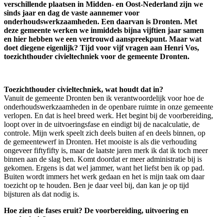
verschillende plaatsen in Midden- en Oost-Nederland zijn we
sinds jaar en dag de vaste aannemer voor
onderhoudswerkzaamheden. Een daarvan is Dronten. Met
deze gemeente werken we inmiddels bijna vijftien jaar samen
en hier hebben we een vertrouwd aanspreekpunt. Maar wat
doet diegene eigenlijk? Tijd voor vijf vragen aan Henri Vos,
toezichthouder civieltechniek voor de gemeente Dronten.
Toezichthouder civieltechniek, wat houdt dat in?
Vanuit de gemeente Dronten ben ik verantwoordelijk voor hoe de
onderhoudswerkzaamheden in de openbare ruimte in onze gemeente
verlopen. En dat is heel breed werk. Het begint bij de voorbereiding,
loopt over in de uitvoeringsfase en eindigt bij de nacalculatie, de
controle. Mijn werk speelt zich deels buiten af en deels binnen, op
de gemeentewerf in Dronten. Het mooiste is als die verhouding
ongeveer fiftyfifty is, maar de laatste jaren merk ik dat ik toch meer
binnen aan de slag ben. Komt doordat er meer administratie bij is
gekomen. Ergens is dat wel jammer, want het liefst ben ik op pad.
Buiten wordt immers het werk gedaan en het is mijn taak om daar
toezicht op te houden. Ben je daar veel bij, dan kan je op tijd
bijsturen als dat nodig is.
Hoe zien die fases eruit? De voorbereiding, uitvoering en