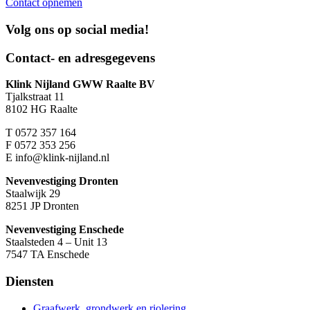
Contact opnemen
Volg ons op
social media!
Contact- en adresgegevens
Klink Nijland GWW Raalte BV
Tjalkstraat 11
8102 HG Raalte
T
0572 357 164
F
0572 353 256
E
info@klink-nijland.nl
Nevenvestiging Dronten
Staalwijk 29
8251 JP Dronten
Nevenvestiging Enschede
Staalsteden 4 – Unit 13
7547 TA Enschede
Diensten
Graafwerk, grondwerk en riolering