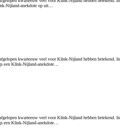
 afgelopen kwarteeuw veel voor Klink-Nijland hebben betekend. In
link-Nijland-anekdote op uit…
 afgelopen kwarteeuw veel voor Klink-Nijland hebben betekend. In
ings een Klink-Nijland-anekdote…
 afgelopen kwarteeuw veel voor Klink-Nijland hebben betekend. In
ings een Klink-Nijland-anekdote…